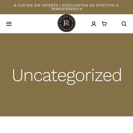
Saltar
6 CUOTAS SIN INTERÉS | DESCUENTOS EN EFECTIVO O
TRANSFERENCIA
al
contenido
Toggle
Navigation
INICIO
TIENDA
Uncategorized
MAYORISTAS
NOSOTROS
CONTACTO