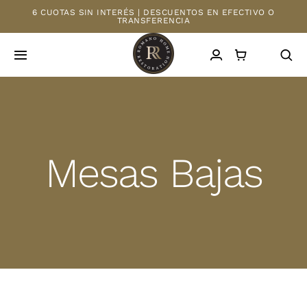
Saltar
6 CUOTAS SIN INTERÉS | DESCUENTOS EN EFECTIVO O
TRANSFERENCIA
al
contenido
Toggle
Navigation
INICIO
TIENDA
Mesas Bajas
MAYORISTAS
NOSOTROS
CONTACTO