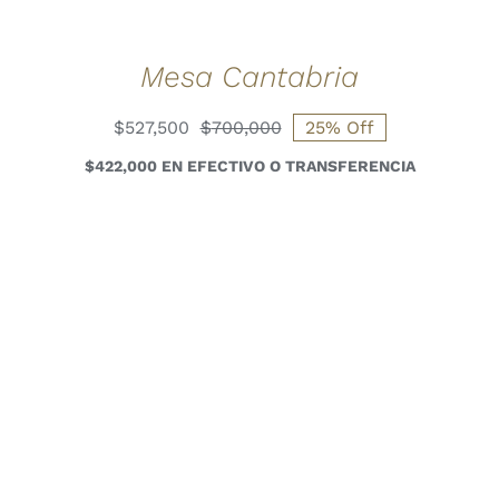
Mesa Cantabria
$
527,500
$
700,000
25% Off
El
El
precio
precio
$422,000 EN EFECTIVO O TRANSFERENCIA
original
actual
era:
es:
$700,000.
$527,500.