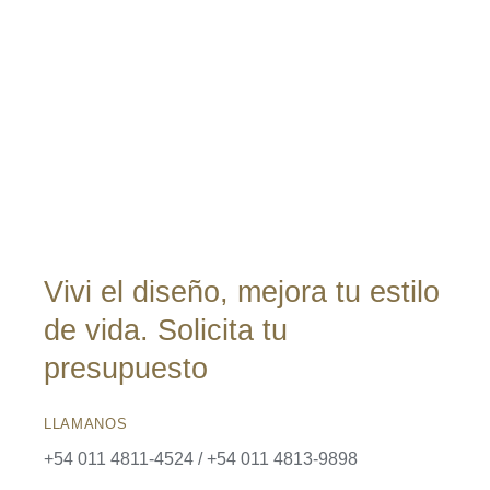
original
actual
era:
es:
$252,450.
$201,900.
Vivi el diseño, mejora tu estilo
de vida. Solicita tu
presupuesto
LLAMANOS
+54 011 4811-4524 / +54 011 4813-9898