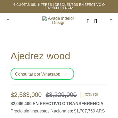
Saltar
6 CUOTAS SIN INTERÉS | DESCUENTOS EN EFECTIVO O
TRANSFERENCIA
al
contenido
Toggle
Navigation
INICIO
Ajedrez wood
TIENDA
MAYORISTAS
Consultar por Whatsapp
NOSOTROS
$
2,583,000
$
3,229,000
20% Off
El
El
CONTACTO
$2,066,400 EN EFECTIVO O TRANSFERENCIA
precio
precio
Precio sin Impuestos Nacionales: $1,707,769 ARS
original
actual