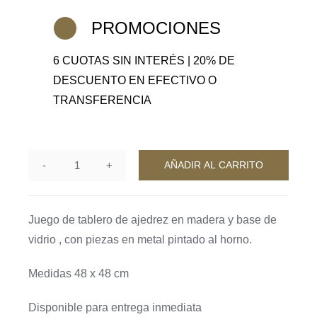
era:
es:
$3,229,000.
$2,583,000.
PROMOCIONES
6 CUOTAS SIN INTERÉS | 20% DE
DESCUENTO EN EFECTIVO O
TRANSFERENCIA
AÑADIR AL CARRITO
Ajedrez
wood
cantidad
Juego de tablero de ajedrez en madera y base de
vidrio , con piezas en metal pintado al horno.
Medidas 48 x 48 cm
Disponible para entrega inmediata