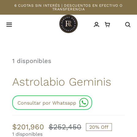
Saltar
6 CUOTAS SIN INTERÉS | DESCUENTOS EN EFECTIVO O
TRANSFERENCIA
al
contenido
Toggle
Navigation
INICIO
1 disponibles
TIENDA
Astrolabio Geminis
MAYORISTAS
NOSOTROS
Consultar por Whatsapp
CONTACTO
$
201,960
$
252,450
20% Off
El
El
1 disponibles