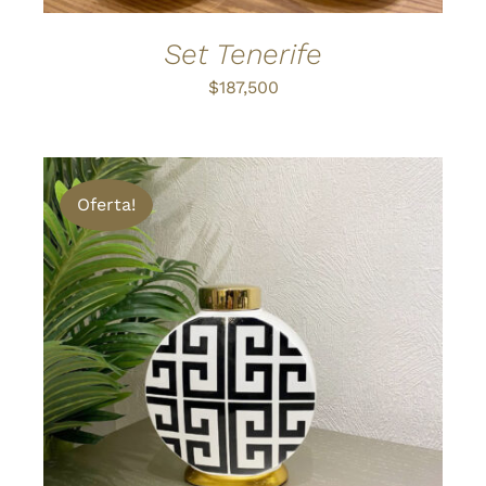
EN
LA
Set Tenerife
PÁGINA
DE
$
187,500
PRODUCTO
Oferta!
AÑADIR AL CARRITO
/
DETALLES