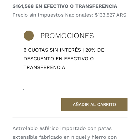
precio
precio
$161,568 EN EFECTIVO O TRANSFERENCIA
original
actual
Precio sin Impuestos Nacionales: $133,527 ARS
era:
es:
$252,450.
$201,960.
PROMOCIONES
6 CUOTAS SIN INTERÉS | 20% DE
DESCUENTO EN EFECTIVO O
TRANSFERENCIA
1 disponibles
AÑADIR AL CARRITO
Astrolabio
Geminis
cantidad
Astrolabio esférico importado con patas
extensible fabricado en niquel y hierro con