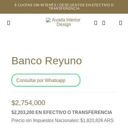
Saltar
6 CUOTAS SIN INTERÉS | DESCUENTOS EN EFECTIVO O
TRANSFERENCIA
al
contenido
Toggle
Navigation
INICIO
Banco Reyuno
TIENDA
MAYORISTAS
Consultar por Whatsapp
NOSOTROS
$
2,754,000
CONTACTO
$2,203,200 EN EFECTIVO O TRANSFERENCIA
Precio sin Impuestos Nacionales: $1,820,826 ARS