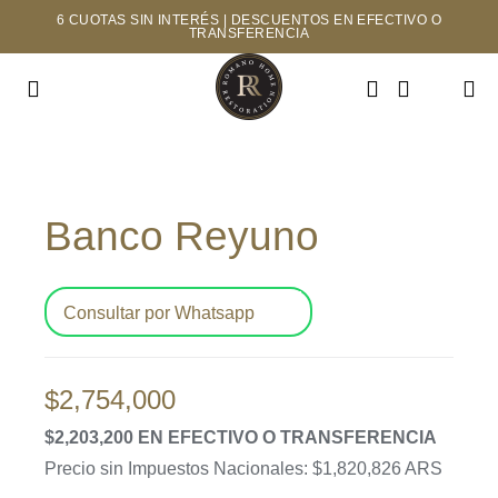
Saltar
6 CUOTAS SIN INTERÉS | DESCUENTOS EN EFECTIVO O
TRANSFERENCIA
al
contenido
Toggle
Navigation
INICIO
Banco Reyuno
TIENDA
MAYORISTAS
Consultar por Whatsapp
NOSOTROS
$
2,754,000
CONTACTO
$2,203,200 EN EFECTIVO O TRANSFERENCIA
Precio sin Impuestos Nacionales: $1,820,826 ARS