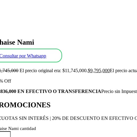
haise Nami
Consultar por Whatsapp
1,745,000
El precio original era: $11,745,000.
$
9,795,000
El precio actu
% Off
,836,000 EN EFECTIVO O TRANSFERENCIA
Precio sin Impues
ROMOCIONES
CUOTAS SIN INTERÉS | 20% DE DESCUENTO EN EFECTIVO
aise Nami cantidad