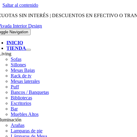
Saltar al contenido
CUOTAS SIN INTERÉS | DESCUENTOS EN EFECTIVO O TR
oggle Navigation
INICIO
TIENDA
Living
Sofas
Sillones
Mesas Bajas
Rack de tv
Mesas laterales
Puff
Bancos / Banquetas
Bibliotecas
Escritorios
Bar
Muebles Altos
Iluminación
Arañas
Lamparas de pie
Lámparas de Mesa