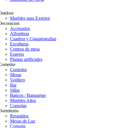
Outdoor
Muebles para Exterior
Decoracion
Accesorios
Alfombras
Cuadros y Gigantografias
Esculturas
Centros de mesa
Espejos
Plantas artificiales
Comedor
Comedor
Mesas
Vajillero
Bar
Sillas
Bancos / Banquetas
Muebles Altos
Consolas
Dormitorio
Respaldos
Mesas de Luz
Comoda