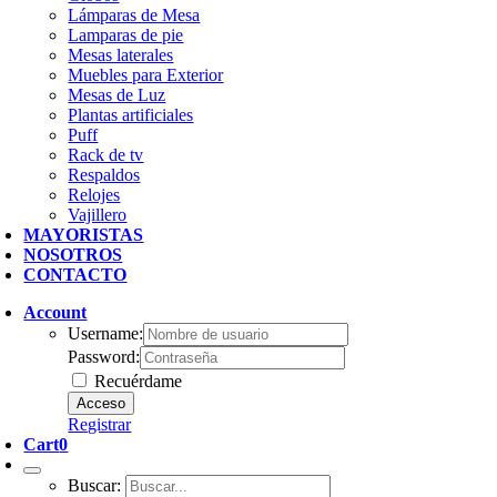
Lámparas de Mesa
Lamparas de pie
Mesas laterales
Muebles para Exterior
Mesas de Luz
Plantas artificiales
Puff
Rack de tv
Respaldos
Relojes
Vajillero
MAYORISTAS
NOSOTROS
CONTACTO
Account
Username:
Password:
Recuérdame
Registrar
Cart
0
Buscar: