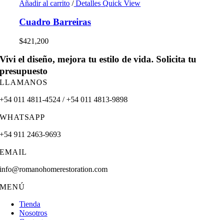
Añadir al carrito
/
Detalles
Quick View
Cuadro Barreiras
$
421,200
Vivi el diseño, mejora tu estilo de vida. Solicita tu
presupuesto
LLAMANOS
+54 011 4811-4524 / +54 011 4813-9898
WHATSAPP
+54 911 2463-9693
EMAIL
info@romanohomerestoration.com
MENÚ
Tienda
Nosotros