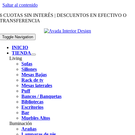
Saltar al contenido
6 CUOTAS SIN INTERÉS | DESCUENTOS EN EFECTIVO O
TRANSFERENCIA
Toggle Navigation
INICIO
TIENDA
Living
Sofas
Sillones
Mesas Bajas
Rack de tv
Mesas laterales
Puff
Bancos / Banquetas
Bibliotecas
Escritorios
Bar
Muebles Altos
Iluminación
Arañas
Lamparas de pie