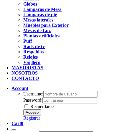
Globos
Lámparas de Mesa
Lamparas de pie
Mesas laterales
Muebles para Exterior
Mesas de Luz
Plantas artificiales
Puff
Rack de tv
Respaldos
Relojes
Vajillero
MAYORISTAS
NOSOTROS
CONTACTO
Account
Username:
Password:
Recuérdame
Registrar
Cart
0