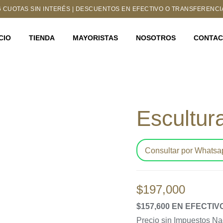
6 CUOTAS SIN INTERÉS | DESCUENTOS EN EFECTIVO O TRANSFERENCI
ICIO
TIENDA
MAYORISTAS
NOSOTROS
CONTA
Escultur
Consultar por Whatsa
$
197,000
$157,600 EN EFECTI
Precio sin Impuestos N