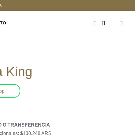
A
CTO
a King
pp
VO O TRANSFERENCIA
acionales: $130,248 ARS