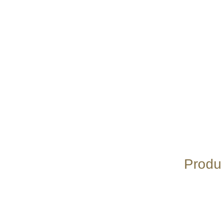
Produ
AÑADIR
AL
CARRITO
/