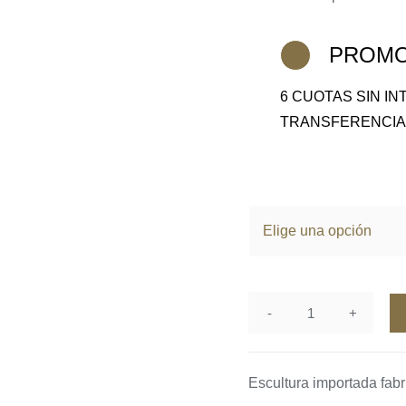
PROMO
6 CUOTAS SIN I
TRANSFERENCI
Color
Escultura
King
cantidad
Escultura importada fabr