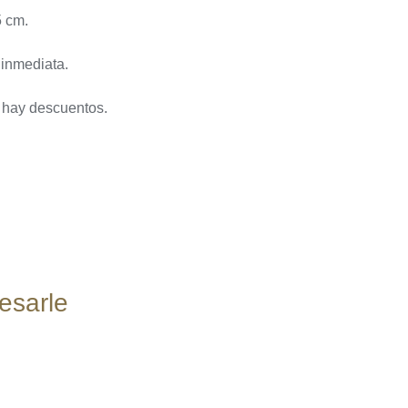
5 cm.
 inmediata.
a hay descuentos.
esarle
AÑADIR
AL
CARRITO
/