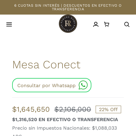
Saltar
6 CUOTAS SIN INTERÉS | DESCUENTOS EN EFECTIVO O
TRANSFERENCIA
al
contenido
Toggle
Navigation
INICIO
Mesa Conect
TIENDA
MAYORISTAS
Consultar por Whatsapp
NOSOTROS
$
1,645,650
$
2,106,000
22% Off
El
El
CONTACTO
$1,316,520 EN EFECTIVO O TRANSFERENCIA
precio
precio
Precio sin Impuestos Nacionales: $1,088,033
original
actual