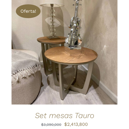
Oferta!
AÑADIR AL CARRITO
/
DETALLES
Set mesas Tauro
El
El
$
2,413,800
$
3,090,000