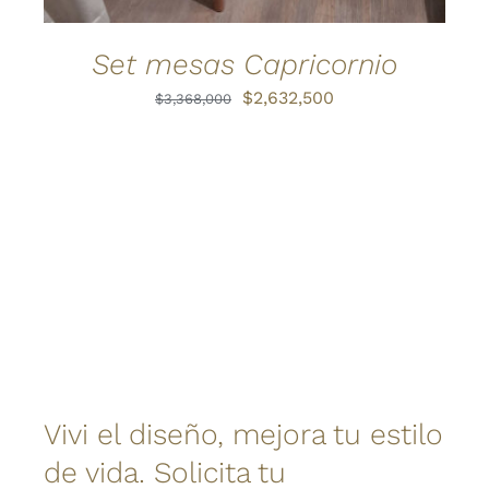
Set mesas Capricornio
El
El
$
2,632,500
$
3,368,000
precio
precio
original
actual
era:
es:
$3,368,000.
$2,632,500.
Vivi el diseño, mejora tu estilo
de vida. Solicita tu