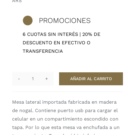
ARS
era:
es:
$2,106,000.
$1,645,650.
PROMOCIONES
6 CUOTAS SIN INTERÉS | 20% DE
DESCUENTO EN EFECTIVO O
TRANSFERENCIA
AÑADIR AL CARRITO
Mesa
Conect
cantidad
Mesa lateral importada fabricada en madera
de nogal. Contiene puerto usb para cargar el
celular en un compartimiento escondido con
tapa. Por lo que esta mesa va enchufada a un