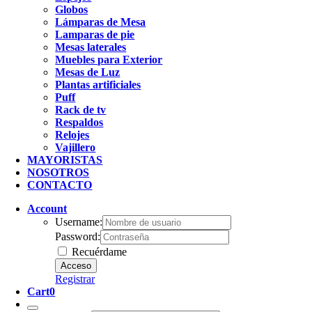
Globos
Lámparas de Mesa
Lamparas de pie
Mesas laterales
Muebles para Exterior
Mesas de Luz
Plantas artificiales
Puff
Rack de tv
Respaldos
Relojes
Vajillero
MAYORISTAS
NOSOTROS
CONTACTO
Account
Username:
Password:
Recuérdame
Registrar
Cart
0