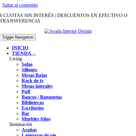
Saltar al contenido
6 CUOTAS SIN INTERÉS | DESCUENTOS EN EFECTIVO O
TRANSFERENCIA
Toggle Navigation
INICIO
TIENDA
Living
Sofas
Sillones
Mesas Bajas
Rack de tv
Mesas laterales
Puff
Bancos / Banquetas
Bibliotecas
Escritorios
Bar
Muebles Altos
Iluminación
Arañas
Lamparas de pie