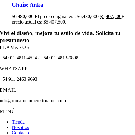
Chaise Anka
$
6,480,000
El precio original era: $6,480,000.
$
5,407,500
El
precio actual es: $5,407,500.
Vivi el diseño, mejora tu estilo de vida. Solicita tu
presupuesto
LLAMANOS
+54 011 4811-4524 / +54 011 4813-9898
WHATSAPP
+54 911 2463-9693
EMAIL
info@romanohomerestoration.com
MENÚ
Tienda
Nosotros
Contacto