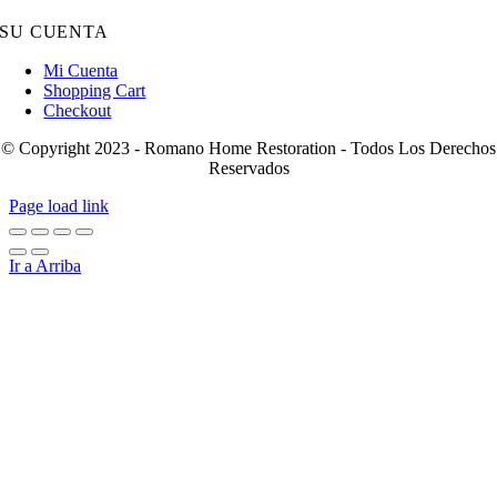
SU CUENTA
Mi Cuenta
Shopping Cart
Checkout
© Copyright 2023 - Romano Home Restoration - Todos Los Derechos
Reservados
Page load link
Ir a Arriba