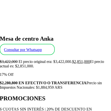
Mesa de centro Anka
Consultar por Whatsapp
$
3,422,000
El precio original era: $3,422,000.
$
2,851,000
El precio
actual es: $2,851,000.
17% Off
$2,280,800 EN EFECTIVO O TRANSFERENCIA
Precio sin
Impuestos Nacionales: $1,884,959 ARS
PROMOCIONES
6 CUOTAS SIN INTERÉS | 20% DE DESCUENTO EN