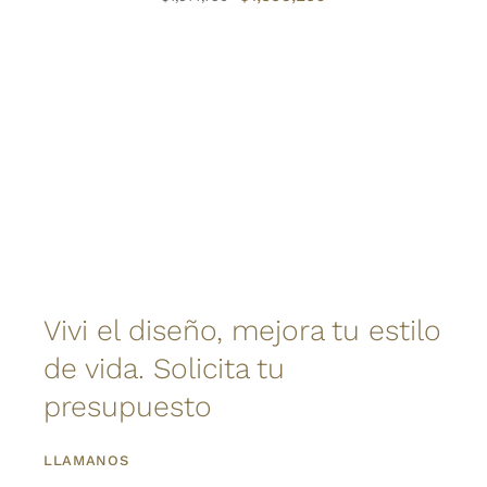
precio
precio
original
actual
era:
es:
$1,914,750.
$1,356,250.
Vivi el diseño, mejora tu estilo
de vida. Solicita tu
presupuesto
LLAMANOS