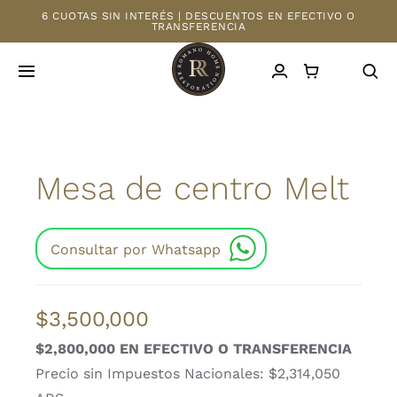
Saltar
6 CUOTAS SIN INTERÉS | DESCUENTOS EN EFECTIVO O
TRANSFERENCIA
al
contenido
Toggle
Navigation
INICIO
Mesa de centro Melt
TIENDA
MAYORISTAS
Consultar por Whatsapp
NOSOTROS
$
3,500,000
CONTACTO
$2,800,000 EN EFECTIVO O TRANSFERENCIA
Precio sin Impuestos Nacionales: $2,314,050