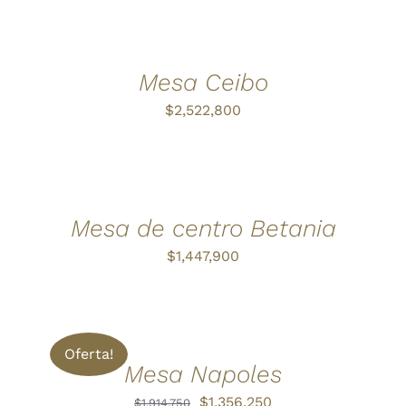
AÑADIR
AL
CARRITO
/
DETALLES
Mesa Ceibo
$
2,522,800
AÑADIR
AL
CARRITO
/
DETALLES
Mesa de centro Betania
$
1,447,900
AÑADIR
AL
CARRITO
/
Oferta!
DETALLES
Mesa Napoles
El
El
$
1,356,250
$
1,914,750