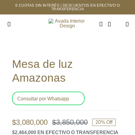
Saltar
6 CUOTAS SIN INTERÉS | DESCUENTOS EN EFECTIVO O
TRANSFERENCIA
al
contenido
Toggle
Navigation
INICIO
Mesa de luz
TIENDA
Amazonas
MAYORISTAS
NOSOTROS
Consultar por Whatsapp
CONTACTO
$
3,080,000
$
3,850,000
20% Off
El
El
$2,464,000 EN EFECTIVO O TRANSFERENCIA
precio
precio