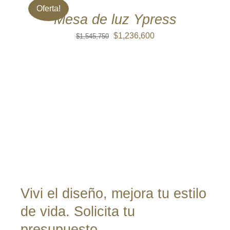
/
Oferta!
$1,545,750.
$1,236,600.
DETALLES
Mesa de luz Ypress
El
El
$
1,236,600
$
1,545,750
precio
precio
original
actual
era:
es:
$1,545,750.
$1,236,600.
Vivi el diseño, mejora tu estilo
de vida. Solicita tu
presupuesto