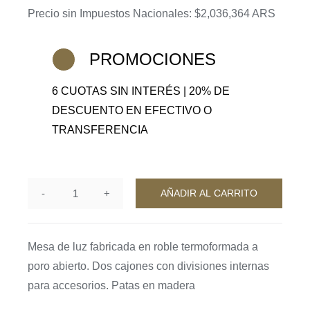
Precio sin Impuestos Nacionales: $2,036,364 ARS
original
actual
era:
es:
$3,850,000.
$3,080,000.
PROMOCIONES
6 CUOTAS SIN INTERÉS | 20% DE
DESCUENTO EN EFECTIVO O
TRANSFERENCIA
AÑADIR AL CARRITO
Mesa
de
luz
Mesa de luz fabricada en roble termoformada a
Amazonas
poro abierto. Dos cajones con divisiones internas
cantidad
para accesorios. Patas en madera