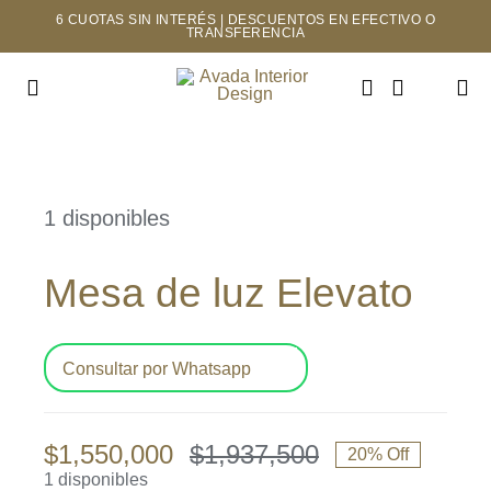
Saltar
6 CUOTAS SIN INTERÉS | DESCUENTOS EN EFECTIVO O
TRANSFERENCIA
al
contenido
Toggle
Navigation
INICIO
1 disponibles
TIENDA
Mesa de luz Elevato
MAYORISTAS
NOSOTROS
Consultar por Whatsapp
CONTACTO
$
1,550,000
$
1,937,500
20% Off
El
El
1 disponibles