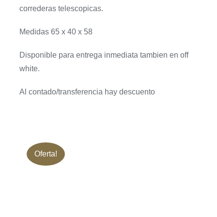
cantidad
correderas telescopicas.
Medidas 65 x 40 x 58
Disponible para entrega inmediata tambien en off
white.
Al contado/transferencia hay descuento
Oferta!