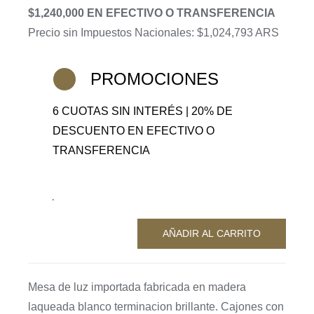
precio
precio
$1,240,000 EN EFECTIVO O TRANSFERENCIA
original
actual
Precio sin Impuestos Nacionales: $1,024,793 ARS
era:
es:
$1,937,500.
$1,550,000.
PROMOCIONES
6 CUOTAS SIN INTERÉS | 20% DE
DESCUENTO EN EFECTIVO O
TRANSFERENCIA
1 disponibles
AÑADIR AL CARRITO
Mesa
de
luz
Mesa de luz importada fabricada en madera
Elevato
laqueada blanco terminacion brillante. Cajones con