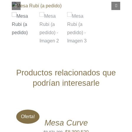
Productos relacionados que
podrían interesarle
AÑADIR
AL
CARRITO
/
Oferta!
DETALLES
Mesa Curve
El
El