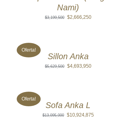
Nami)
El
El
$
2,666,250
$
3,199,500
precio
precio
original
actual
DETALLES
era:
es:
Oferta!
$3,199,500.
$2,666,250.
Sillon Anka
El
El
$
4,693,950
$
5,629,500
precio
precio
original
actual
DETALLES
era:
es:
Oferta!
$5,629,500.
$4,693,950.
Sofa Anka L
El
El
$
10,924,875
$
13,095,000
precio
precio
original
actual