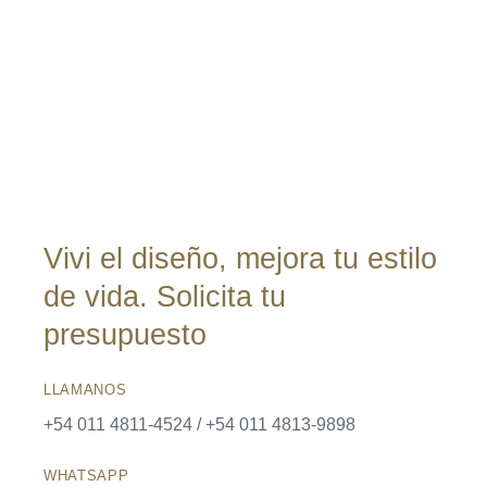
era:
es:
$13,095,000.
$10,924,875.
Vivi el diseño, mejora tu estilo
de vida. Solicita tu
presupuesto
LLAMANOS
+54 011 4811-4524 / +54 011 4813-9898
WHATSAPP