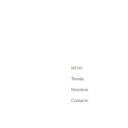
PUEDEN
ELEGIR
EN
LA
PÁGINA
DE
PRODUCTO
MENÚ
Tienda
Nosotros
Contacto