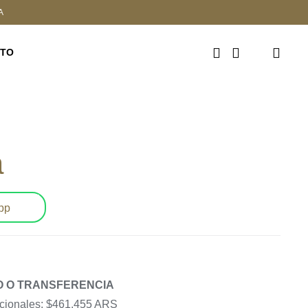
A
CTO
a
pp
VO O TRANSFERENCIA
acionales: $461,455 ARS