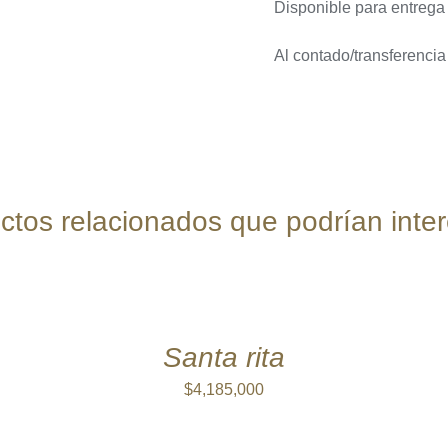
Disponible para entrega
Al contado/transferenci
ctos relacionados que podrían inter
SELECCIONAR
OPCIONES
ESTE
/
PRODUCTO
QUICK
TIENE
VIEW
Santa rita
MÚLTIPLES
VARIANTES.
$
4,185,000
LAS
OPCIONES
SE