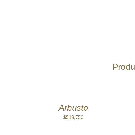
Produ
AÑADIR
AL
CARRITO
/
QUICK
Arbusto
VIEW
$
519,750