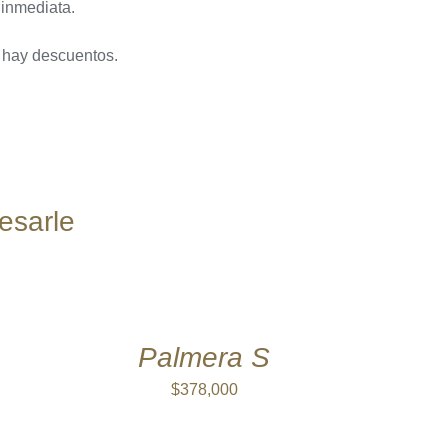
 inmediata.
a hay descuentos.
esarle
AÑADIR
AL
CARRITO
/
QUICK
Palmera S
VIEW
$
378,000