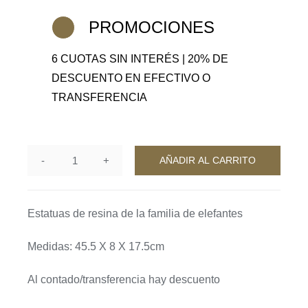
era:
es:
$212,500.
$170,000.
PROMOCIONES
6 CUOTAS SIN INTERÉS | 20% DE
DESCUENTO EN EFECTIVO O
TRANSFERENCIA
AÑADIR AL CARRITO
Palau
cantidad
Estatuas de resina de la familia de elefantes
Medidas: 45.5 X 8 X 17.5cm
Al contado/transferencia hay descuento