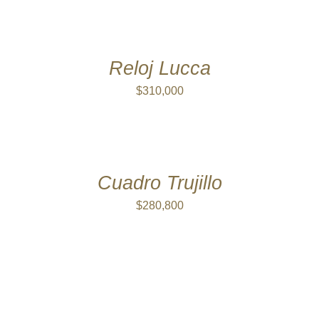
AÑADIR
AL
CARRITO
/
DETALLES
Reloj Lucca
$
310,000
AÑADIR
AL
CARRITO
/
DETALLES
Cuadro Trujillo
$
280,800