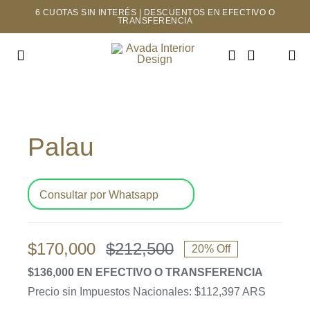
Saltar
6 CUOTAS SIN INTERÉS | DESCUENTOS EN EFECTIVO O
TRANSFERENCIA
al
contenido
Toggle
Navigation
INICIO
Palau
TIENDA
MAYORISTAS
Consultar por Whatsapp
NOSOTROS
$
170,000
$
212,500
20% Off
El
El
CONTACTO
$136,000 EN EFECTIVO O TRANSFERENCIA
precio
precio
Precio sin Impuestos Nacionales: $112,397 ARS
original
actual