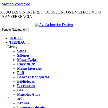
Saltar al contenido
6 CUOTAS SIN INTERÉS | DESCUENTOS EN EFECTIVO O
TRANSFERENCIA
Toggle Navigation
INICIO
TIENDA
Living
Sofas
Sillones
Mesas Bajas
Rack de tv
Mesas laterales
Puff
Bancos / Banquetas
Bibliotecas
Escritorios
Bar
Muebles Altos
Iluminación
Arañas
Lamparas de pie