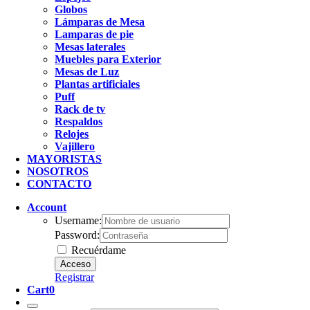
Globos
Lámparas de Mesa
Lamparas de pie
Mesas laterales
Muebles para Exterior
Mesas de Luz
Plantas artificiales
Puff
Rack de tv
Respaldos
Relojes
Vajillero
MAYORISTAS
NOSOTROS
CONTACTO
Account
Username:
Password:
Recuérdame
Registrar
Cart
0