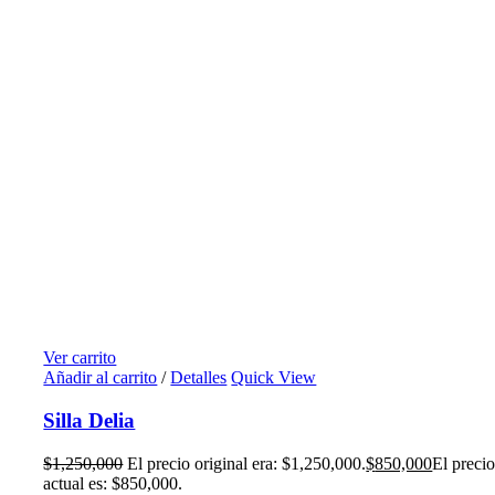
Ver carrito
Añadir al carrito
/
Detalles
Quick View
Silla Delia
$
1,250,000
El precio original era: $1,250,000.
$
850,000
El preci
actual es: $850,000.