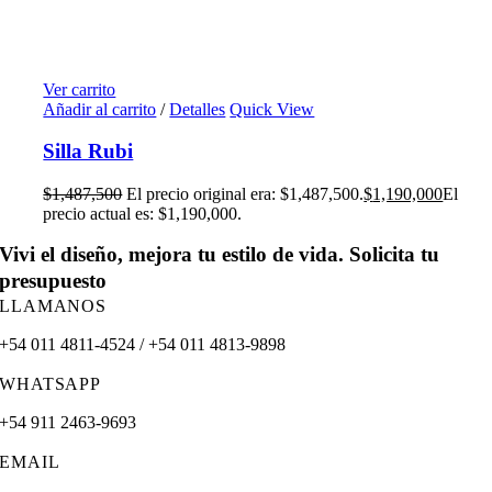
Ver carrito
Añadir al carrito
/
Detalles
Quick View
Silla Rubi
$
1,487,500
El precio original era: $1,487,500.
$
1,190,000
El
precio actual es: $1,190,000.
Vivi el diseño, mejora tu estilo de vida. Solicita tu
presupuesto
LLAMANOS
+54 011 4811-4524 / +54 011 4813-9898
WHATSAPP
+54 911 2463-9693
EMAIL