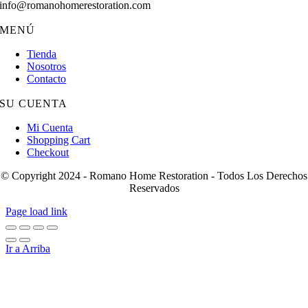
info@romanohomerestoration.com
MENÚ
Tienda
Nosotros
Contacto
SU CUENTA
Mi Cuenta
Shopping Cart
Checkout
© Copyright 2024 - Romano Home Restoration - Todos Los Derechos
Reservados
Page load link
Ir a Arriba