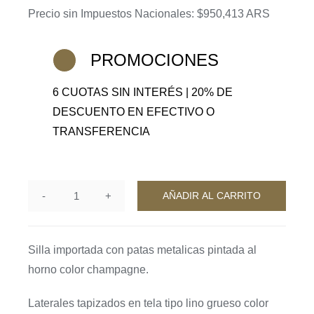
Precio sin Impuestos Nacionales: $950,413 ARS
PROMOCIONES
6 CUOTAS SIN INTERÉS | 20% DE
DESCUENTO EN EFECTIVO O
TRANSFERENCIA
AÑADIR AL CARRITO
Silla
Gibraltar
(a
Silla importada con patas metalicas pintada al
pedido)
horno color champagne.
cantidad
Laterales tapizados en tela tipo lino grueso color