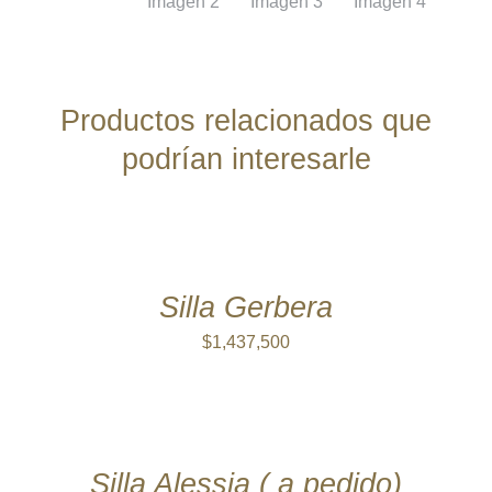
Productos relacionados que
podrían interesarle
AÑADIR
AL
CARRITO
/
DETALLES
Silla Gerbera
$
1,437,500
AÑADIR
AL
CARRITO
/
DETALLES
Silla Alessia ( a pedido)