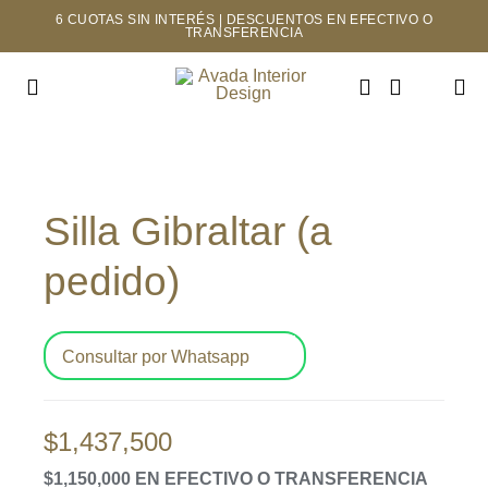
Saltar
6 CUOTAS SIN INTERÉS | DESCUENTOS EN EFECTIVO O
TRANSFERENCIA
al
contenido
Toggle
Navigation
INICIO
Silla Gibraltar (a
TIENDA
pedido)
MAYORISTAS
NOSOTROS
Consultar por Whatsapp
CONTACTO
$
1,437,500
$1,150,000 EN EFECTIVO O TRANSFERENCIA