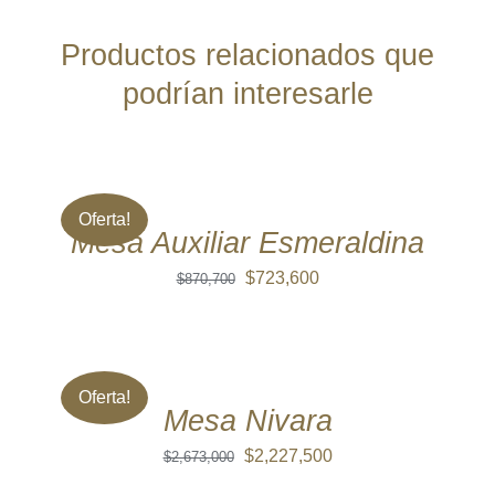
Productos relacionados que
podrían interesarle
AÑADIR
AL
CARRITO
/
Oferta!
DETALLES
Mesa Auxiliar Esmeraldina
El
El
$
723,600
$
870,700
precio
precio
AÑADIR
original
actual
AL
CARRITO
era:
es:
/
Oferta!
$870,700.
$723,600.
DETALLES
Mesa Nivara
El
El
$
2,227,500
$
2,673,000
precio
precio