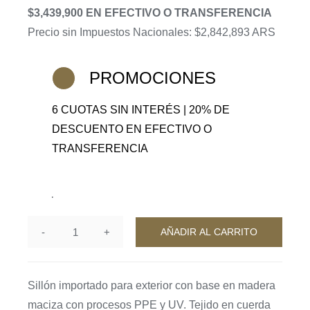
precio
precio
$3,439,900 EN EFECTIVO O TRANSFERENCIA
original
actual
Precio sin Impuestos Nacionales: $2,842,893 ARS
era:
es:
$5,157,000.
$4,299,875.
PROMOCIONES
6 CUOTAS SIN INTERÉS | 20% DE
DESCUENTO EN EFECTIVO O
TRANSFERENCIA
2 disponibles
AÑADIR AL CARRITO
Sillón
Nami
cantidad
Sillón importado para exterior con base en madera
maciza con procesos PPE y UV. Tejido en cuerda