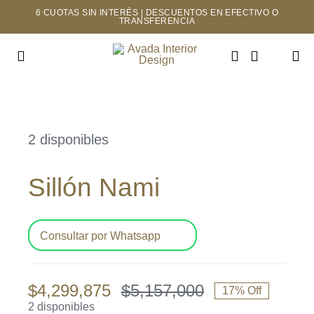
Saltar
6 CUOTAS SIN INTERÉS | DESCUENTOS EN EFECTIVO O
TRANSFERENCIA
al
contenido
Toggle
Navigation
INICIO
2 disponibles
TIENDA
Sillón Nami
MAYORISTAS
NOSOTROS
Consultar por Whatsapp
CONTACTO
$
4,299,875
$
5,157,000
17% Off
El
El
2 disponibles