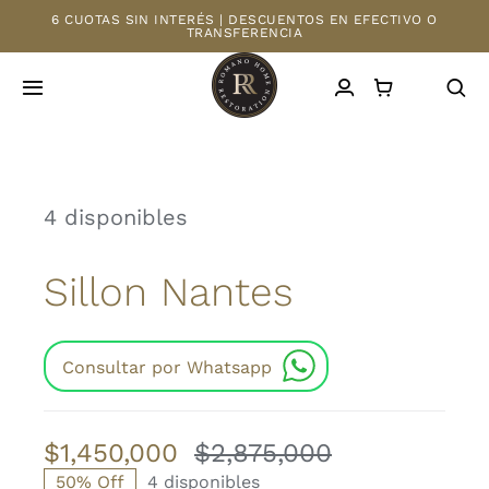
Saltar
6 CUOTAS SIN INTERÉS | DESCUENTOS EN EFECTIVO O
TRANSFERENCIA
al
contenido
Toggle
Navigation
INICIO
4 disponibles
TIENDA
Sillon Nantes
MAYORISTAS
NOSOTROS
Consultar por Whatsapp
CONTACTO
$
1,450,000
$
2,875,000
El
El
50% Off
4 disponibles