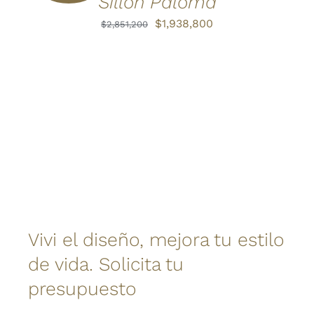
Sillon Paloma
El
El
$
1,938,800
$
2,851,200
precio
precio
original
actual
era:
es:
$2,851,200.
$1,938,800.
Vivi el diseño, mejora tu estilo
de vida. Solicita tu
presupuesto