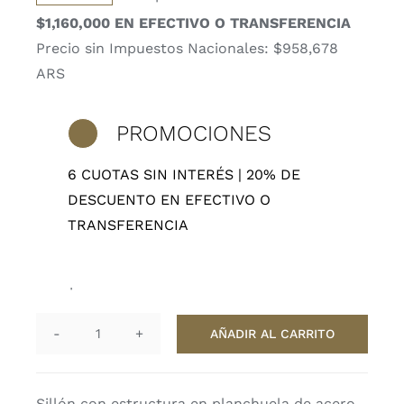
precio
precio
$1,160,000 EN EFECTIVO O TRANSFERENCIA
original
actual
Precio sin Impuestos Nacionales: $958,678
era:
es:
ARS
$2,875,000.
$1,450,000.
PROMOCIONES
6 CUOTAS SIN INTERÉS | 20% DE
DESCUENTO EN EFECTIVO O
TRANSFERENCIA
4 disponibles
AÑADIR AL CARRITO
Sillon
Nantes
cantidad
Sillón con estructura en planchuela de acero