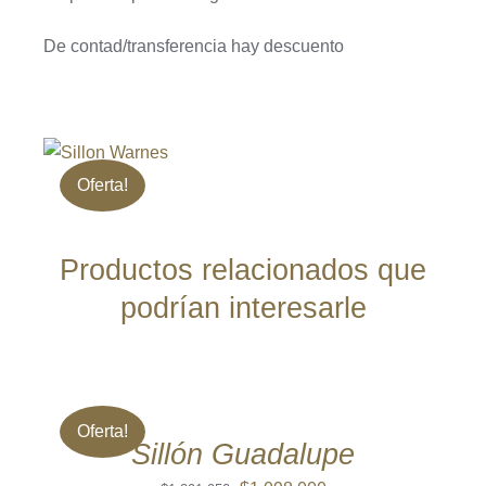
De contad/transferencia hay descuento
Oferta!
Productos relacionados que
podrían interesarle
AÑADIR
AL
CARRITO
/
Oferta!
DETALLES
Sillón Guadalupe