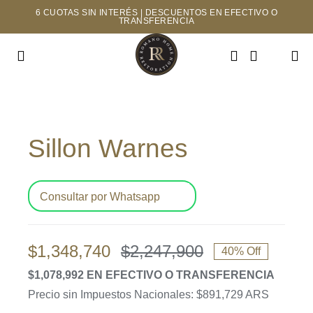
Saltar
6 CUOTAS SIN INTERÉS | DESCUENTOS EN EFECTIVO O
TRANSFERENCIA
al
contenido
Toggle
Navigation
INICIO
Sillon Warnes
TIENDA
MAYORISTAS
Consultar por Whatsapp
NOSOTROS
$
1,348,740
$
2,247,900
40% Off
El
El
CONTACTO
$1,078,992 EN EFECTIVO O TRANSFERENCIA
precio
precio
Precio sin Impuestos Nacionales: $891,729 ARS
original
actual