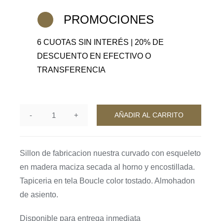
era:
es:
$2,247,900.
$1,348,740.
PROMOCIONES
6 CUOTAS SIN INTERÉS | 20% DE
DESCUENTO EN EFECTIVO O
TRANSFERENCIA
AÑADIR AL CARRITO
Sillon
Warnes
cantidad
Sillon de fabricacion nuestra curvado con esqueleto
en madera maciza secada al horno y encostillada.
Tapiceria en tela Boucle color tostado. Almohadon
de asiento.
Disponible para entrega inmediata