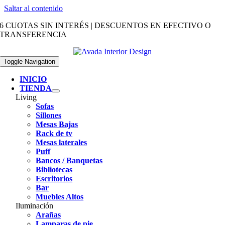
Saltar al contenido
6 CUOTAS SIN INTERÉS | DESCUENTOS EN EFECTIVO O
TRANSFERENCIA
Toggle Navigation
INICIO
TIENDA
Living
Sofas
Sillones
Mesas Bajas
Rack de tv
Mesas laterales
Puff
Bancos / Banquetas
Bibliotecas
Escritorios
Bar
Muebles Altos
Iluminación
Arañas
Lamparas de pie