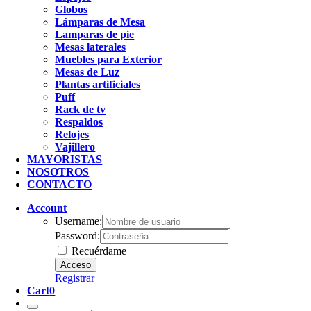
Globos
Lámparas de Mesa
Lamparas de pie
Mesas laterales
Muebles para Exterior
Mesas de Luz
Plantas artificiales
Puff
Rack de tv
Respaldos
Relojes
Vajillero
MAYORISTAS
NOSOTROS
CONTACTO
Account
Username:
Password:
Recuérdame
Registrar
Cart
0