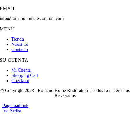
EMAIL
info@romanohomerestoration.com
MENÚ
Tienda
Nosotros
Contacto
SU CUENTA
Mi Cuenta
Shopping Cart
Checkout
© Copyright 2023 - Romano Home Restoration - Todos Los Derechos
Reservados
Page load link
Ir a Arriba