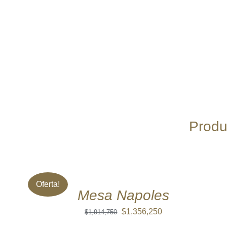
Produ
AÑADIR
AL
CARRITO
/
Oferta!
QUICK
Mesa Napoles
VIEW
El
El
$
1,356,250
$
1,914,750
precio
precio