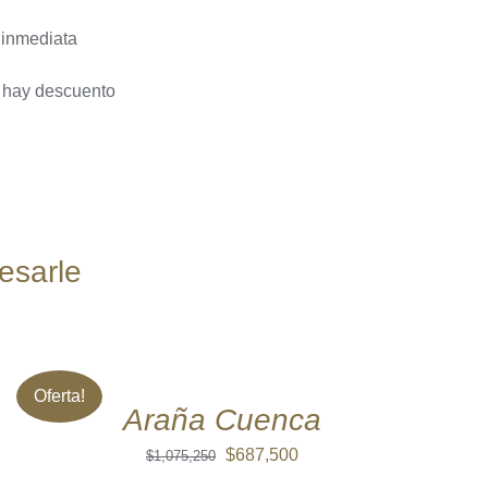
 inmediata
a hay descuento
esarle
AÑADIR
AL
CARRITO
/
Oferta!
QUICK
Araña Cuenca
VIEW
El
El
$
687,500
$
1,075,250
precio
precio