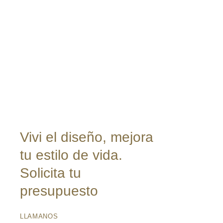
original
actual
era:
es:
$1,914,750.
$1,356,250.
Vivi el diseño, mejora
tu estilo de vida.
Solicita tu
presupuesto
LLAMANOS