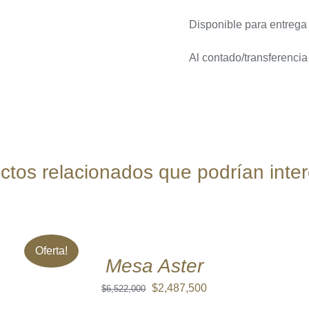
Disponible para entrega
Al contado/transferenci
ctos relacionados que podrían inter
AÑADIR
AL
CARRITO
/
Oferta!
QUICK
Mesa Aster
VIEW
El
El
$
2,487,500
$
6,522,000
precio
precio