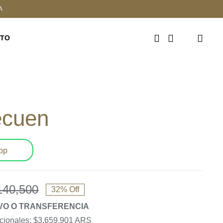
A
CTO
ecuen
pp
140,500
32% Off
El
El
TIVO O TRANSFERENCIA
precio
precio
acionales: $3,659,901 ARS