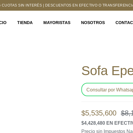
6 CUOTAS SIN INTERÉS | DESCUENTOS EN EFECTIVO O TRANSFERENCI
ICIO
TIENDA
MAYORISTAS
NOSOTROS
CONTA
Sofa Ep
Consultar por Whatsa
$
5,535,600
$
8,
$4,428,480 EN EFEC
Precio sin Impuestos N