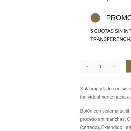
PROMO
6 CUOTAS SIN I
TRANSFERENCI
Sofa
Epecuen
cantidad
Sofá importado con sist
individualmente hacia a
Botón con sistema táctil
proceso antimanchas. Co
(cerrado). Extendido lle