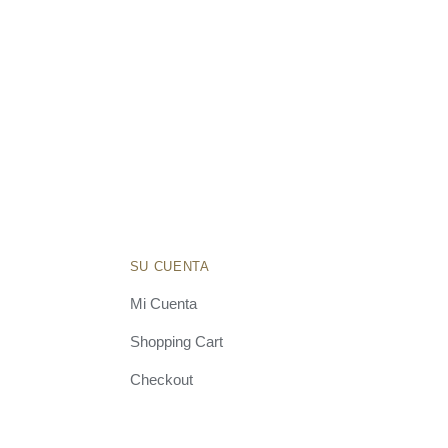
original
actual
era:
es:
$1,075,250.
$687,500.
SU CUENTA
Mi Cuenta
Shopping Cart
Checkout