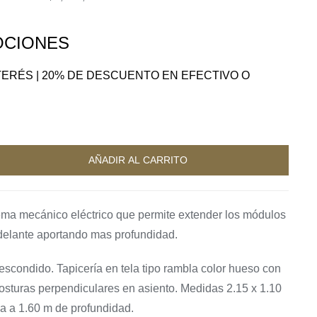
original
actual
era:
es:
$8,140,500.
$5,535,600.
CIONES
NTERÉS | 20% DE DESCUENTO EN EFECTIVO O
A
AÑADIR AL CARRITO
ema mecánico eléctrico que permite extender los módulos
delante aportando mas profundidad.
 escondido. Tapicería en tela tipo rambla color hueso con
sturas perpendiculares en asiento. Medidas 2.15 x 1.10
ga a 1.60 m de profundidad.