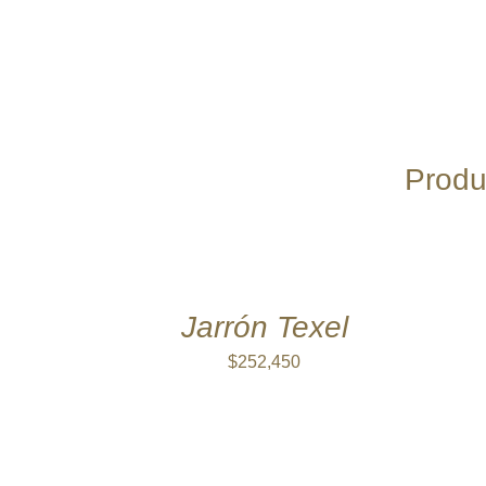
Produ
AÑADIR
AL
CARRITO
/
QUICK
Jarrón Texel
VIEW
$
252,450