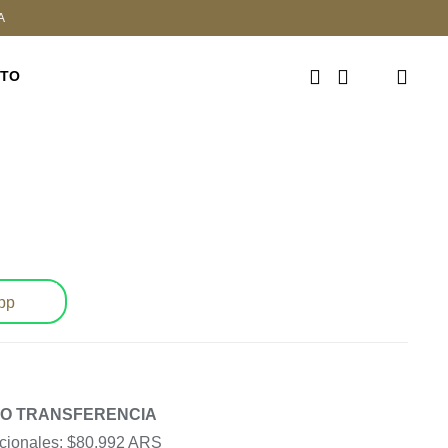
A
CTO
pp
O O TRANSFERENCIA
acionales: $80,992 ARS