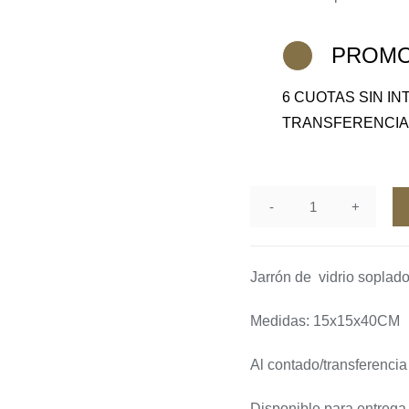
PROMO
6 CUOTAS SIN I
TRANSFERENCI
Tremiti
cantidad
Jarrón de vidrio soplado
Medidas: 15x15x40CM
Al contado/transferenci
Disponible para entrega