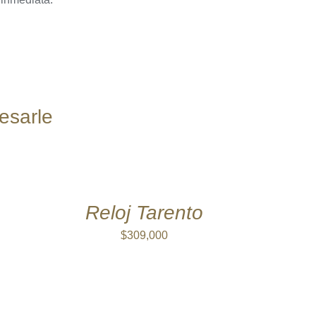
esarle
AÑADIR
AL
CARRITO
/
QUICK
Reloj Tarento
VIEW
$
309,000