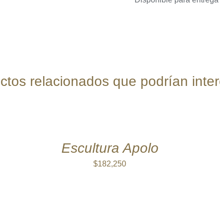
ctos relacionados que podrían inter
AÑADIR
AL
CARRITO
/
QUICK
Escultura Apolo
VIEW
$
182,250