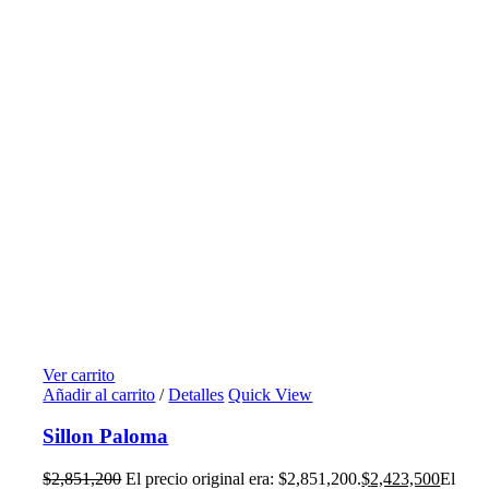
Ver carrito
Añadir al carrito
/
Detalles
Quick View
Sillon Paloma
$
2,851,200
El precio original era: $2,851,200.
$
2,423,500
El