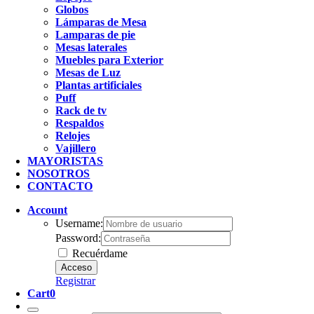
Globos
Lámparas de Mesa
Lamparas de pie
Mesas laterales
Muebles para Exterior
Mesas de Luz
Plantas artificiales
Puff
Rack de tv
Respaldos
Relojes
Vajillero
MAYORISTAS
NOSOTROS
CONTACTO
Account
Username:
Password:
Recuérdame
Registrar
Cart
0