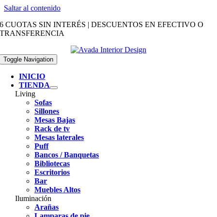
Saltar al contenido
6 CUOTAS SIN INTERÉS | DESCUENTOS EN EFECTIVO O
TRANSFERENCIA
Toggle Navigation
INICIO
TIENDA
Living
Sofas
Sillones
Mesas Bajas
Rack de tv
Mesas laterales
Puff
Bancos / Banquetas
Bibliotecas
Escritorios
Bar
Muebles Altos
Iluminación
Arañas
Lamparas de pie