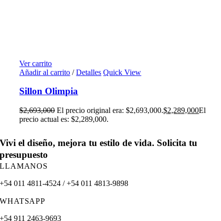
Ver carrito
Añadir al carrito
/
Detalles
Quick View
Sillon Olimpia
$
2,693,000
El precio original era: $2,693,000.
$
2,289,000
El
precio actual es: $2,289,000.
Vivi el diseño, mejora tu estilo de vida. Solicita tu
presupuesto
LLAMANOS
+54 011 4811-4524 / +54 011 4813-9898
WHATSAPP
+54 911 2463-9693