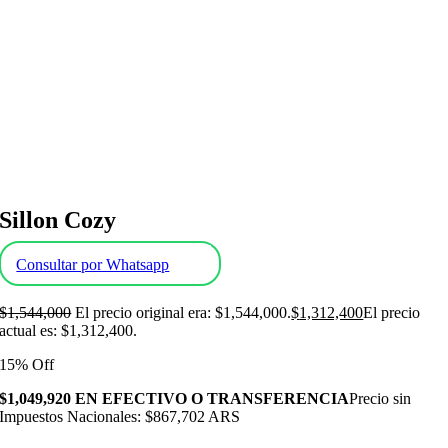
Sillon Cozy
Consultar por Whatsapp
$
1,544,000
El precio original era: $1,544,000.
$
1,312,400
El precio
actual es: $1,312,400.
15% Off
$1,049,920 EN EFECTIVO O TRANSFERENCIA
Precio sin
Impuestos Nacionales: $867,702 ARS